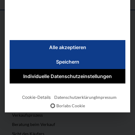
Grundlegendes
Alle akzeptieren
Bestandsaufnahme
Anfangsüberlegungen
Speichern
Formen der Unternehmensnachfolge
Individuelle Datenschutzeinstellungen
Erste Vorbereitungen
Umsetzung der Nachfolge
Nachfolger finden
Cookie-Details
Datenschutzerklärung
Impressum
Borlabs Cookie
Unternehmenswert
Verkaufsprozess
Beratung beim Verkauf
Sicht des Käufers