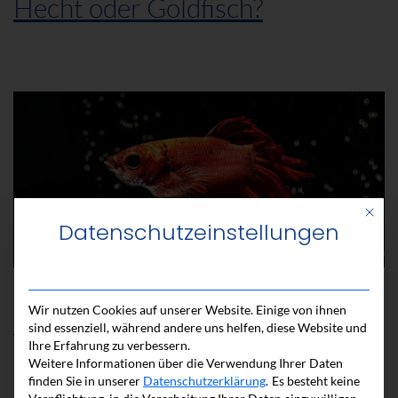
Hecht oder Goldfisch?
Mit di
Datenschutzeinstellungen
In unserem Auftaktbeitrag haben wir die
Wir nutzen Cookies auf unserer Website. Einige von ihnen
sind essenziell, während andere uns helfen, diese Website und
Wachstumsstrategie „Buy and Build“ vorgestellt.
Ihre Erfahrung zu verbessern.
Weitere Informationen über die Verwendung Ihrer Daten
finden Sie in unserer
Datenschutzerklärung
.
Es besteht keine