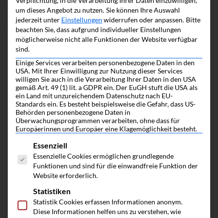
Verpflichtung, in die Verarbeitung Ihrer Daten einzuwilligen,
Veröffentlicht am
26. April 2024
um dieses Angebot zu nutzen.
Sie können Ihre Auswahl
Kategorisiert als
Buy and Build
jederzeit unter
Einstellungen
widerrufen oder anpassen.
Bitte
beachten Sie, dass aufgrund individueller Einstellungen
Verschlagwortet mit
Aktuelles
,
Newsletter
möglicherweise nicht alle Funktionen der Website verfügbar
sind.
Einige Services verarbeiten personenbezogene Daten in den
USA. Mit Ihrer Einwilligung zur Nutzung dieser Services
willigen Sie auch in die Verarbeitung Ihrer Daten in den USA
gemäß Art. 49 (1) lit. a GDPR ein. Der EuGH stuft die USA als
ein Land mit unzureichendem Datenschutz nach EU-
So geht
Standards ein. Es besteht beispielsweise die Gefahr, dass US-
Behörden personenbezogene Daten in
Überwachungsprogrammen verarbeiten, ohne dass für
NACHFOLGE
Europäerinnen und Europäer eine Klagemöglichkeit besteht.
Es folgt eine Liste der Service-Gruppen, fü
Essenziell
eine Initiative von
Essenzielle Cookies ermöglichen grundlegende
Funktionen und sind für die einwandfreie Funktion der
Website erforderlich.
Statistiken
Statistik Cookies erfassen Informationen anonym.
Diese Informationen helfen uns zu verstehen, wie