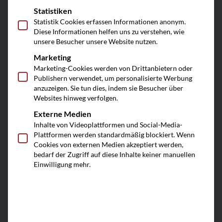
müssen. So können Sie Vermögensteile zu
Statistiken
Statistik Cookies erfassen Informationen anonym.
Lebzeiten verschenken, ohne damit auch
Diese Informationen helfen uns zu verstehen, wie
unsere Besucher unsere Website nutzen.
die Kontrolle aus der Hand geben zu
Marketing
müssen.
Marketing-Cookies werden von Drittanbietern oder
Publishern verwendet, um personalisierte Werbung
Sie können für den Familienpool
anzuzeigen. Sie tun dies, indem sie Besucher über
Websites hinweg verfolgen.
unterschiedliche Rechtsformen wählen –
Externe Medien
je nach Ihren individuellen Bedürfnissen.
Inhalte von Videoplattformen und Social-Media-
Orientierungspunkte können sein:
Plattformen werden standardmäßig blockiert. Wenn
Cookies von externen Medien akzeptiert werden,
bedarf der Zugriff auf diese Inhalte keiner manuellen
Gründungsaufwand und -kosten
Einwilligung mehr.
laufender Verwaltungsaufwand
Vererbbarkeit