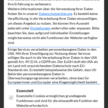
Ihre Erfahrung zu verbessern.
Weitere Informationen über die Verwendung Ihrer Daten
Familienpool
finden Sie in unserer
Datenschutzerklärung
.
Es besteht keine
Verpflichtung, in die Verarbeitung Ihrer Daten einzuwilligen,
um dieses Angebot zu nutzen.
Sie können Ihre Auswahl
jederzeit unter
Einstellungen
widerrufen oder anpassen.
Bitte
Beim Familienpool wird das gesamte
beachten Sie, dass aufgrund individueller Einstellungen
möglicherweise nicht alle Funktionen der Website verfügbar
Vermögen, das Sie an die nachfolgende
sind.
Generation weitergeben wollen, in eine
Einige Services verarbeiten personenbezogene Daten in den
USA. Mit Ihrer Einwilligung zur Nutzung dieser Services
Gesellschaft eingebracht. Deren
willigen Sie auch in die Verarbeitung Ihrer Daten in den USA
gemäß Art. 49 (1) lit. a GDPR ein. Der EuGH stuft die USA als
Gesellschafter sind Sie selbst und Ihre
ein Land mit unzureichendem Datenschutz nach EU-
Standards ein. Es besteht beispielsweise die Gefahr, dass US-
zukünftigen Erben. Das Gute: Sie können
Behörden personenbezogene Daten in
Überwachungsprogrammen verarbeiten, ohne dass für
im Laufe der Jahre die Verteilung der
Europäerinnen und Europäer eine Klagemöglichkeit besteht.
Anteile verändern, ohne zwangsläufig
Es folgt eine Liste der Service-Gruppen, fü
Essenziell
auch gleich Stimmrechte oder
Essenzielle Cookies ermöglichen grundlegende
Funktionen und sind für die einwandfreie Funktion der
Gewinnbezugsrechte anpassen zu
Website erforderlich.