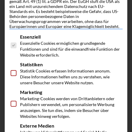
gemäß Art. 49 (1) lit. a GDPR ein. Der EuGH stuft die USA als
ein Land mit unzureichendem Datenschutz nach EU-
Standards ein. Es besteht beispielsweise die Gefahr, dass US-
Der Unternehmer als Investor
Behörden personenbezogene Daten in
Überwachungsprogrammen verarbeiten, ohne dass für
Europäerinnen und Europäer eine Klagemöglichkeit besteht.
Es folgt eine Liste der Service-Gruppen, fü
Essenziell
Essenzielle Cookies ermöglichen grundlegende
Funktionen und sind für die einwandfreie Funktion der
Website erforderlich.
Statistiken
Statistik Cookies erfassen Informationen anonym.
Diese Informationen helfen uns zu verstehen, wie
unsere Besucher unsere Website nutzen.
Marketing
Marketing-Cookies werden von Drittanbietern oder
Publishern verwendet, um personalisierte Werbung
anzuzeigen. Sie tun dies, indem sie Besucher über
Websites hinweg verfolgen.
Earn-out-Klauseln beim Unternehmensverkauf
Externe Medien