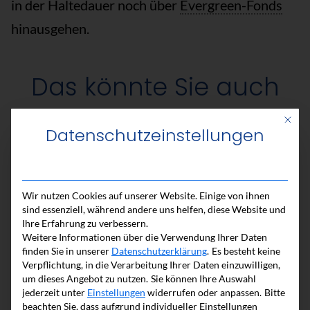
in der Haltedauer noch über
Evergreen-Fonds
hinausgehen.
Das könnte Sie auch
interessieren
Mit di
Datenschutzeinstellungen
Wir nutzen Cookies auf unserer Website. Einige von ihnen
sind essenziell, während andere uns helfen, diese Website und
Ihre Erfahrung zu verbessern.
Weitere Informationen über die Verwendung Ihrer Daten
finden Sie in unserer
Datenschutzerklärung
.
Es besteht keine
Verpflichtung, in die Verarbeitung Ihrer Daten einzuwilligen,
um dieses Angebot zu nutzen.
Sie können Ihre Auswahl
jederzeit unter
Einstellungen
widerrufen oder anpassen.
Bitte
beachten Sie, dass aufgrund individueller Einstellungen