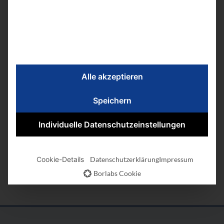
Alle akzeptieren
Speichern
Ihre Spezialisten des
Individuelle Datenschutzeinstellungen
KompetenzCenters
Nachfolge
Cookie-Details
Datenschutzerklärung
Impressum
Borlabs Cookie