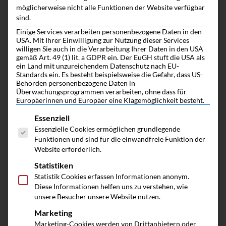
möglicherweise nicht alle Funktionen der Website verfügbar
sind.
Der Weg zum gemeinsamen Wert
Einige Services verarbeiten personenbezogene Daten in den
USA. Mit Ihrer Einwilligung zur Nutzung dieser Services
willigen Sie auch in die Verarbeitung Ihrer Daten in den USA
gemäß Art. 49 (1) lit. a GDPR ein. Der EuGH stuft die USA als
ein Land mit unzureichendem Datenschutz nach EU-
Standards ein. Es besteht beispielsweise die Gefahr, dass US-
Behörden personenbezogene Daten in
Überwachungsprogrammen verarbeiten, ohne dass für
Europäerinnen und Europäer eine Klagemöglichkeit besteht.
Es folgt eine Liste der Service-Gruppen, fü
Essenziell
Essenzielle Cookies ermöglichen grundlegende
Funktionen und sind für die einwandfreie Funktion der
Website erforderlich.
Statistiken
Statistik Cookies erfassen Informationen anonym.
Diese Informationen helfen uns zu verstehen, wie
unsere Besucher unsere Website nutzen.
Der Unternehmer als Investor
Marketing
Marketing-Cookies werden von Drittanbietern oder